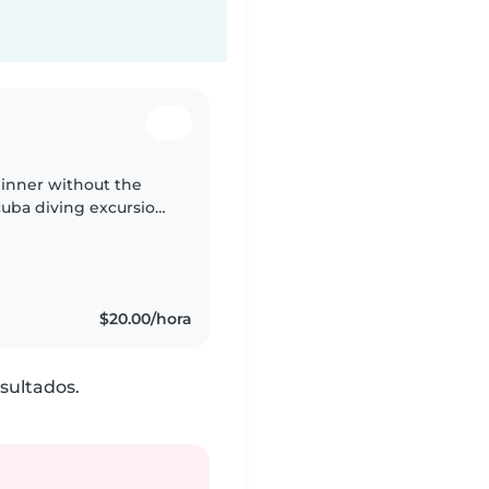
dinner without the
cuba diving excursion
e for your little
$20.00/hora
sultados.