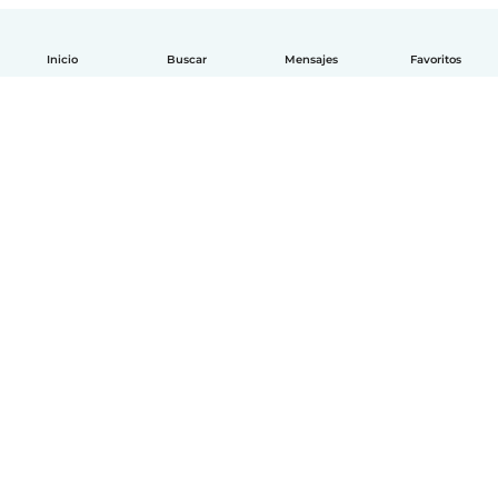
Inicio
Buscar
Mensajes
Favoritos
Español
Cómo funciona
Ayuda
Términos y Privacidad
Precios
Datos de la empresa
Babysits para Empresas
Normas de la comunidad