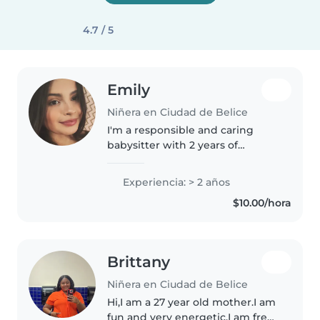
4.7 / 5
Emily
Niñera en Ciudad de Belice
I'm a responsible and caring
babysitter with 2 years of
experience working with
toddlers and preschoolers. I
Experiencia: > 2 años
specialize in supporting children
$10.00/hora
with language disorders and
autism, and..
Brittany
Niñera en Ciudad de Belice
Hi,I am a 27 year old mother.I am
fun and very energetic.I am free