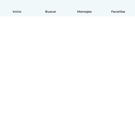
Inicio
Buscar
Mensajes
Favoritos
Español
Cómo funciona
Ayuda
Términos y Privacidad
Precios
Datos de la empresa
Babysits para Empresas
Normas de la comunidad