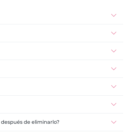
 después de eliminarlo?