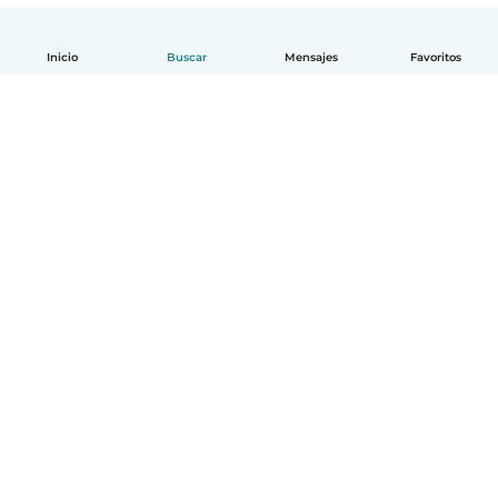
Inicio
Buscar
Mensajes
Favoritos
Español
Cómo funciona
Ayuda
Términos y Privacidad
Precios
Datos de la empresa
Babysits para Empresas
Normas de la comunidad
© Babysits B.V.