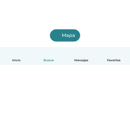
Mapa
Inicio
Buscar
Mensajes
Favoritos
Español
Cómo funciona
Ayuda
Términos y Privacidad
Precios
Datos de la empresa