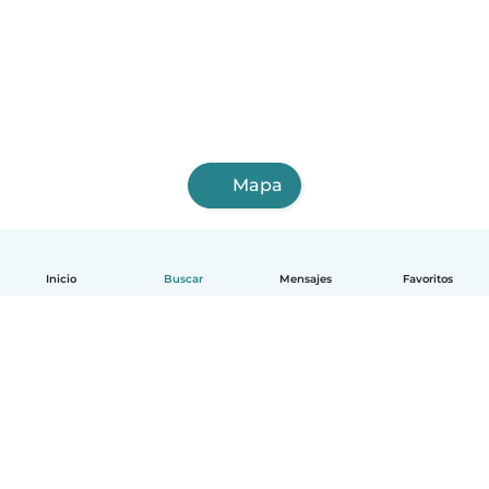
Mapa
Inicio
Buscar
Mensajes
Favoritos
Español
Cómo funciona
Ayuda
Términos y Privacidad