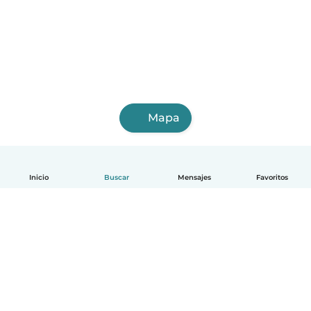
Mapa
Inicio
Buscar
Mensajes
Favoritos
Español
Cómo funciona
Ayuda
Términos y Privacidad