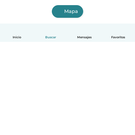
Mapa
Inicio
Buscar
Mensajes
Favoritos
Español
Cómo funciona
Ayuda
Términos y Privacidad
Precios
Datos de la empresa
Babysits para Empresas
Normas de la comunidad