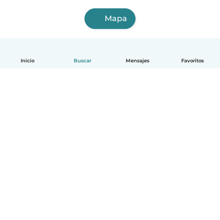
Mapa
Inicio
Buscar
Mensajes
Favoritos
Español
Cómo funciona
Ayuda
Términos y Privacidad
Precios
Datos de la empresa
Babysits para Empresas
Normas de la comunidad