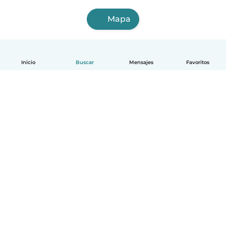
Mapa
Inicio
Buscar
Mensajes
Favoritos
Español
Cómo funciona
Ayuda
Términos y Privacidad
Precios
Datos de la empresa
Babysits para Empresas
Normas de la comunidad