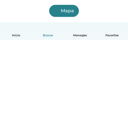
Mapa
Inicio
Buscar
Mensajes
Favoritos
Español
Cómo funciona
Ayuda
Términos y Privacidad
Precios
Datos de la empresa
Babysits para Empresas
Normas de la comunidad