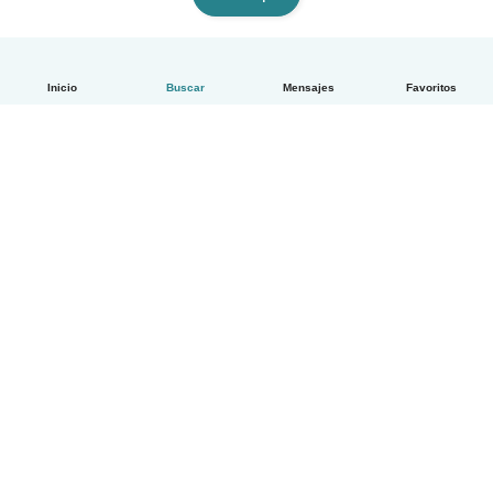
Inicio
Buscar
Mensajes
Favoritos
Español
Cómo funciona
Ayuda
Términos y Privacidad
Precios
Datos de la empresa
Babysits para Empresas
Normas de la comunidad
© Babysits B.V.