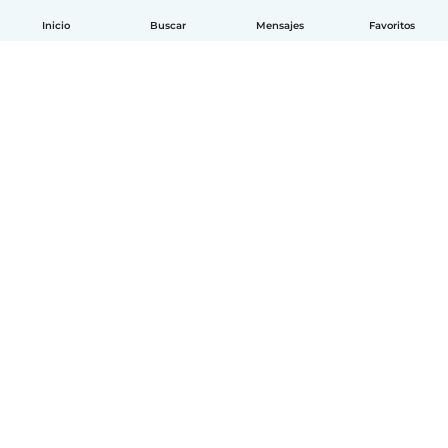
Inicio
Buscar
Mensajes
Favoritos
Español
Cómo funciona
Ayuda
Términos y Privacidad
Precios
Datos de la empresa
Babysits para Empresas
Normas de la comunidad
© Babysits B.V.