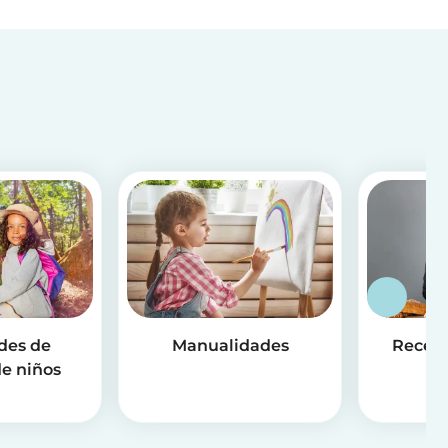
des de
Manualidades
Receta
e niños