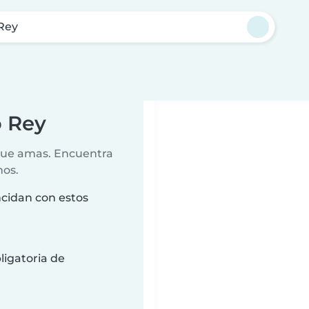
 Rey
o Rey
 que amas. Encuentra
nos.
ncidan con estos
ligatoria de