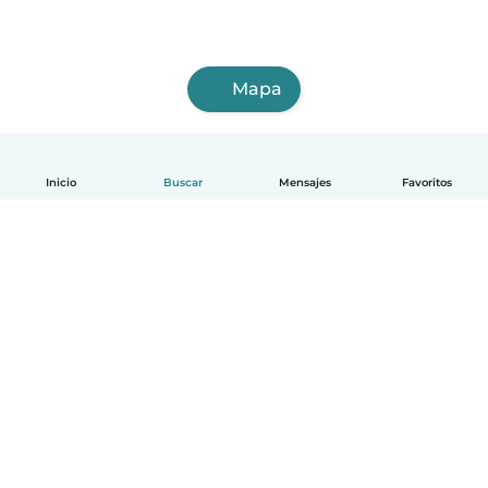
Mapa
Inicio
Buscar
Mensajes
Favoritos
Español
Cómo funciona
Ayuda
Términos y Privacidad
Precios
Datos de la empresa
Babysits para Empresas
Normas de la comunidad